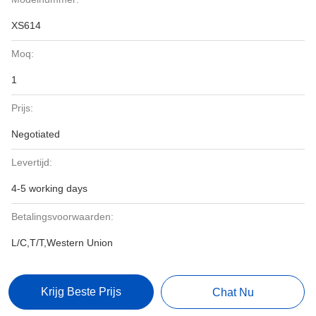
XS614
Moq:
1
Prijs:
Negotiated
Levertijd:
4-5 working days
Betalingsvoorwaarden:
L/C,T/T,Western Union
Krijg Beste Prijs
Chat Nu