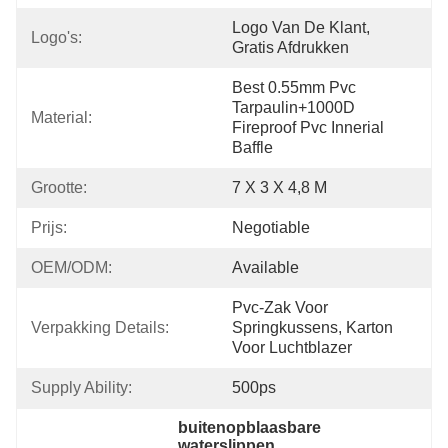
Logo Van De Klant, 
Logo's:
Gratis Afdrukken
Best 0.55mm Pvc 
Tarpaulin+1000D 
Material:
Fireproof Pvc Innerial 
Baffle
Grootte:
7 X 3 X 4,8 M
Prijs:
Negotiable
OEM/ODM:
Available
Pvc-Zak Voor 
Verpakking Details:
Springkussens, Karton 
Voor Luchtblazer
Supply Ability:
500ps
buitenopblaasbare 
waterslippen