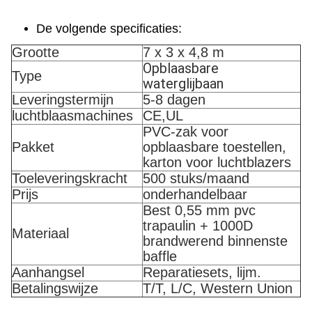
De volgende specificaties:
Grootte
7 x 3 x 4,8 m
Opblaasbare
Type
waterglijbaan
Leveringstermijn
5-8 dagen
luchtblaasmachines
CE,UL
PVC-zak voor
Pakket
opblaasbare toestellen,
karton voor luchtblazers
Toeleveringskracht
500 stuks/maand
Prijs
onderhandelbaar
Best 0,55 mm pvc
trapaulin + 1000D
Materiaal
brandwerend binnenste
baffle
Aanhangsel
Reparatiesets, lijm.
Betalingswijze
T/T, L/C, Western Union