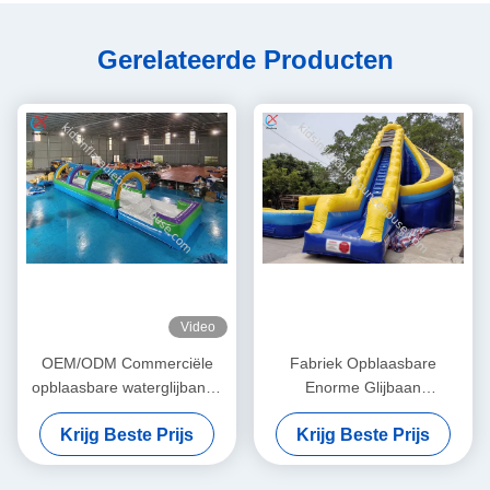
Gerelateerde Producten
Video
OEM/ODM Commerciële
Fabriek Opblaasbare
opblaasbare waterglijbanen
Enorme Glijbaan
Opblaasbare waterglijbanen
Opblaasbare Dubbele
Krijg Beste Prijs
Krijg Beste Prijs
met zwembad
Waterglijbanen Gebogen
Glijbaan Volwassenen