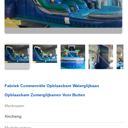
Fabriek Commerciële Opblaasbare Waterglijbaan
Opblaasbare Zomerglijbanen Voor Buiten
Merknaam:
Xincheng
Modelnummer: