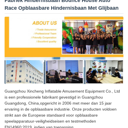
Fabriek Hindernisbaan Bounce House Auto
Race Opblaasbare Hindernisbaan Met Glijbaan
Guangzhou Xincheng Inflatable Amusement Equipment Co., Ltd
is een professionele fabrikant gevestigd in Guangzhou
Guangdong, China,opgericht in 2006 met meer dan 15 jaar
ervaring in de opblaasbare industrie. Onze producten voldoen
strikt aan de Europese standaard voor opblaasbare
speelapparatuur-veiligheidseisen en testmethoden
EN14960:2019, indien van toepassing.