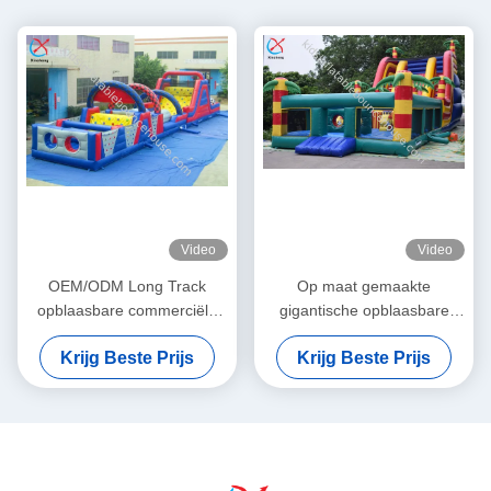
Video
Video
OEM/ODM Long Track
Op maat gemaakte
opblaasbare commerciële
gigantische opblaasbare
obstakelbaan Bouncy Castle
palmbomen glijbanen
Krijg Beste Prijs
Krijg Beste Prijs
Slides
opblaasbare springkasteel
met glijbanen