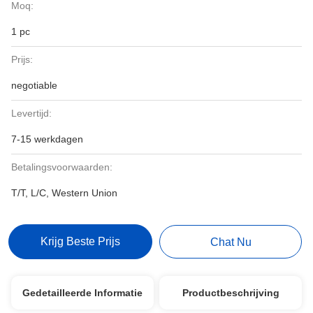
Moq:
1 pc
Prijs:
negotiable
Levertijd:
7-15 werkdagen
Betalingsvoorwaarden:
T/T, L/C, Western Union
Krijg Beste Prijs
Chat Nu
Gedetailleerde Informatie
Productbeschrijving