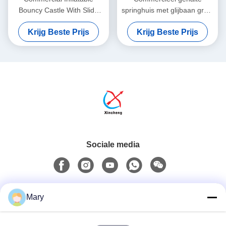
Bouncy Castle With Slide
springhuis met glijbaan groot
Spiderman Bouncy Castle
springkasteel opblaasbare
Krijg Beste Prijs
Krijg Beste Prijs
For Sale
combo
Sociale media
Snel contact
Mary
Tel.