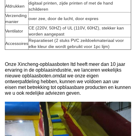
digitaal printen, zijde printen of met de hand
Afdrukken
schilderen
Verzending
over zee, door de lucht, door expres
manier
CE (220V, 50HZ) of UL (110V, 60HZ), stekker kan
Ventilator
worden aangepast
Reparatieset (2 stuks PVC zeildoekmateriaal voor
Accessoires
elke kleur die wordt gebruikt voor 1pc lijm)
Onze Xincheng-opblaasboten ltd heeft meer dan 10 jaar
ervaring in de opblaasindustrie, we lanceren wekelijks
nieuwe opblaasboten.omdat we onze eigen
ontwerpafdeling hebben, kunnen we voldoen aan uw
eisen met betrekking tot opblaasbare producten en kunnen
we u ook redelijke adviezen geven.