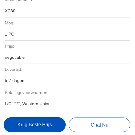
XC30
Moq:
1 PC
Prijs:
negotiable
Levertijd:
5-7 dagen
Betalingsvoorwaarden:
L/C, T/T, Western Union
Krijg Beste Prijs
Chat Nu