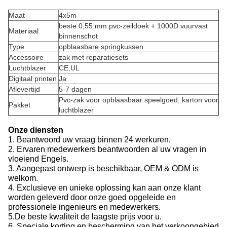
Maat
4x5m
beste 0,55 mm pvc-zeildoek + 1000D vuurvast
Materiaal
binnenschot
Type
opblaasbare springkussen
Accessoire
zak met reparatiesets
Luchtblazer
CE,UL
Digitaal printen
Ja
Aflevertijd
5-7 dagen
Pvc-zak voor opblaasbaar speelgoed, karton voor
Pakket
luchtblazer
Onze diensten
1. Beantwoord uw vraag binnen 24 werkuren.
2. Ervaren medewerkers beantwoorden al uw vragen in
vloeiend Engels.
3. Aangepast ontwerp is beschikbaar, OEM & ODM is
welkom.
4. Exclusieve en unieke oplossing kan aan onze klant
worden geleverd door onze goed opgeleide en
professionele ingenieurs en medewerkers.
5.De beste kwaliteit de laagste prijs voor u.
6. Speciale korting en bescherming van het verkoopgebied