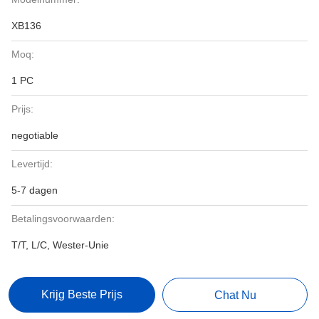
XB136
Moq:
1 PC
Prijs:
negotiable
Levertijd:
5-7 dagen
Betalingsvoorwaarden:
T/T, L/C, Wester-Unie
Krijg Beste Prijs
Chat Nu