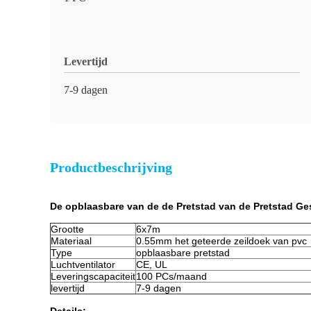
Levertijd
7-9 dagen
Productbeschrijving
De opblaasbare van de de Pretstad van de Pretstad Ge
Grootte
6x7m
Materiaal
0.55mm het geteerde zeildoek van pvc
Type
opblaasbare pretstad
Luchtventilator
CE, UL
Leveringscapaciteit
100 PCs/maand
levertijd
7-9 dagen