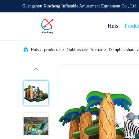
Guangzhou Xincheng Inflatable Amusement Equipment Co., Ltd
Huis
Produ
Huis
>
producten
>
Opblaasbare Pretstad
>
De opblaasbare v