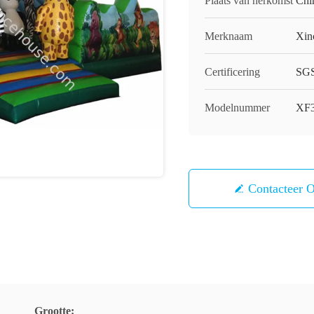
Plaats van herkomst
Chi
Merknaam
Xin
Certificering
SGS
Modelnummer
XF
Contacteer 
Grootte: