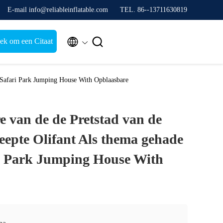
E-mail info@reliableinflatable.com
TEL. 86--13711630819


ek om een Citaat
n Safari Park Jumping House With Opblaasbare
e van de de Pretstad van de
eepte Olifant Als thema gehade
i Park Jumping House With