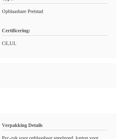
Opblaasbare Pretstad
Certificering:
CE,UL
Verpakking Details
Pvc-zak voor opblaasbaar speelgoed, karton voor