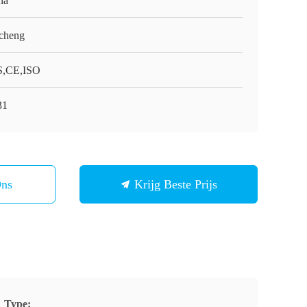
na
cheng
,CE,ISO
31
Ons
Krijg Beste Prijs
Type: