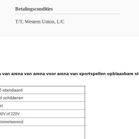
Betalingscondities
T/T, Western Union, L/C
 van arena van arena voor arena van sportspellen opblaasbare s
2-standaard
nd schilderen
el.
00V of 220V.
chimmelwerend