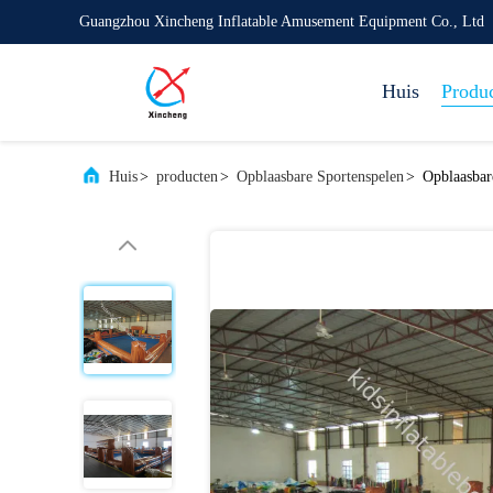
Guangzhou Xincheng Inflatable Amusement Equipment Co., Ltd
Huis
Produ
Huis
>
producten
>
Opblaasbare Sportenspelen
>
Opblaasbare