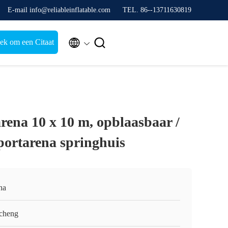
E-mail info@reliableinflatable.com
TEL. 86--13711630819


ek om een Citaat
rena 10 x 10 m, opblaasbaar /
portarena springhuis
na
cheng