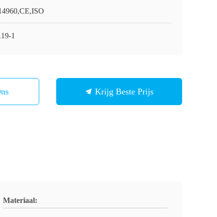
4960,CE,ISO
19-1
Ons
Krijg Beste Prijs
Materiaal: