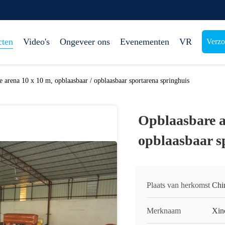
cten
Video's
Ongeveer ons
Evenementen
VR
Verzo
 arena 10 x 10 m, opblaasbaar / opblaasbaar sportarena springhuis
Opblaasbare a
opblaasbaar s
Plaats van herkomst
Chi
Merknaam
Xin