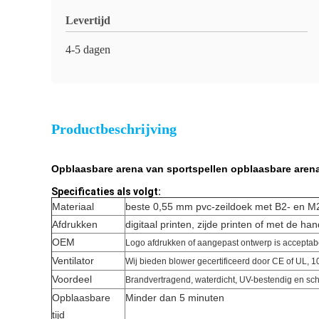
Levertijd
4-5 dagen
Productbeschrijving
Opblaasbare arena van sportspellen opblaasbare arena
Specificaties als volgt:
Materiaal
beste 0,55 mm pvc-zeildoek met B2- en M
Afdrukken
digitaal printen, zijde printen of met de ha
OEM
Logo afdrukken of aangepast ontwerp is acceptab
Ventilator
Wij bieden blower gecertificeerd door CE of UL, 1
Voordeel
Brandvertragend, waterdicht, UV-bestendig en s
Opblaasbare
Minder dan 5 minuten
tijd