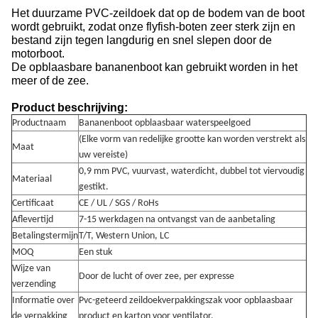
Het duurzame PVC-zeildoek dat op de bodem van de boot
wordt gebruikt, zodat onze flyfish-boten zeer sterk zijn en
bestand zijn tegen langdurig en snel slepen door de
motorboot.
De opblaasbare bananenboot kan gebruikt worden in het
meer of de zee.
Product beschrijving:
Productnaam
Bananenboot opblaasbaar waterspeelgoed
(Elke vorm van redelijke grootte kan worden verstrekt als
Maat
uw vereiste)
0,9 mm PVC, vuurvast, waterdicht, dubbel tot viervoudig
Materiaal
gestikt.
Certificaat
CE / UL / SGS / RoHs
Aflevertijd
7-15 werkdagen na ontvangst van de aanbetaling
Betalingstermijn
T/T, Western Union, LC
MOQ
Een stuk
Wijze van
Door de lucht of over zee, per expresse
verzending
Informatie over
Pvc-geteerd zeildoekverpakkingszak voor opblaasbaar
de verpakking
product en karton voor ventilator.