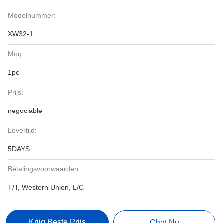
Modelnummer:
XW32-1
Moq:
1pc
Prijs:
negociable
Levertijd:
5DAYS
Betalingsvoorwaarden:
T/T, Western Union, L/C
Krijg Beste Prijs
Chat Nu