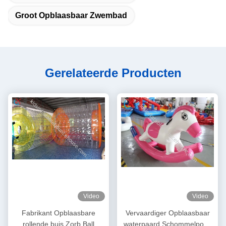
Groot Opblaasbaar Zwembad
Gerelateerde Producten
Video
Video
Fabrikant Opblaasbare
Vervaardiger Opblaasbaar
rollende buis Zorb Ball
waterpaard Schommelpony