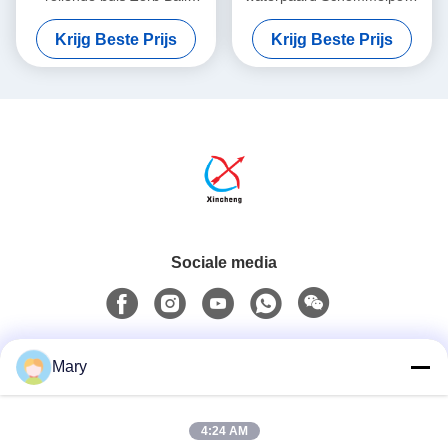
Waterroller Interactieve
Speelgoed Hobby
Krijg Beste Prijs
Krijg Beste Prijs
waterspellen
Paardrijden Op Speelgoed
Sociale media
Snel contact
Mary
Tel.
4:24 AM
0086-13711630819