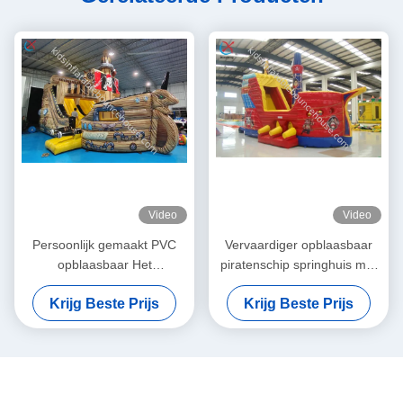
Video
Video
Persoonlijk gemaakt PVC
Vervaardiger opblaasbaar
opblaasbaar Het
piratenschip springhuis met
Piratenschip Opblaasbare
glijbaan opblaasbaar
Krijg Beste Prijs
Krijg Beste Prijs
Hindernisbaan Speelplaats
obstakelpad