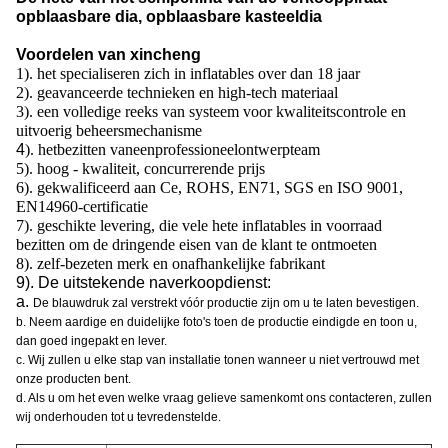
opblaasbare dia, opblaasbare kasteeldia
Voordelen van xincheng
1). het specialiseren zich in inflatables over dan 18 jaar
2). geavanceerde technieken en high-tech materiaal
3). een volledige reeks van systeem voor kwaliteitscontrole en
uitvoerig beheersmechanisme
4
). hetbezitten vaneenprofessioneelontwerpteam
5). hoog - kwaliteit, concurrerende prijs
6). gekwalificeerd aan Ce, ROHS, EN71, SGS en ISO 9001,
EN14960-certificatie
7). geschikte levering, die vele hete inflatables in voorraad
bezitten om de dringende eisen van de klant te ontmoeten
8). zelf-bezeten merk en onafhankelijke fabrikant
9). De uitstekende naverkoopdienst:
a.
De blauwdruk zal verstrekt vóór productie zijn om u te laten bevestigen.
b. Neem aardige en duidelijke foto's toen de productie eindigde en toon u,
dan goed ingepakt en lever.
c. Wij zullen u elke stap van installatie tonen wanneer u niet vertrouwd met
onze producten bent.
d. Als u om het even welke vraag gelieve samenkomt ons contacteren, zullen
wij onderhouden tot u tevredenstelde.