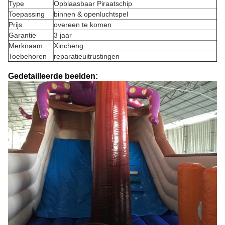
Type
Opblaasbaar Piraatschip
Toepassing
binnen & openluchtspel
Prijs
overeen te komen
Garantie
3 jaar
Merknaam
Xincheng
Toebehoren
reparatieuitrustingen
Gedetailleerde beelden: