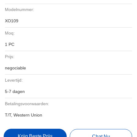
Modelnummer:
XO109
Moq:
1 PC
Prijs:
negociable
Levertijd:
5-7 dagen
Betalingsvoorwaarden:
T/T, Western Union
Krijg Beste Prijs
Chat Nu