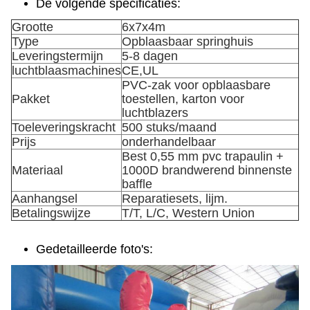
De volgende specificaties:
Grootte
6x7x4m
Type
Opblaasbaar springhuis
Leveringstermijn
5-8 dagen
luchtblaasmachines
CE,UL
PVC-zak voor opblaasbare
Pakket
toestellen, karton voor
luchtblazers
Toeleveringskracht
500 stuks/maand
Prijs
onderhandelbaar
Best 0,55 mm pvc trapaulin +
Materiaal
1000D brandwerend binnenste
baffle
Aanhangsel
Reparatiesets, lijm.
Betalingswijze
T/T, L/C, Western Union
Gedetailleerde foto's: