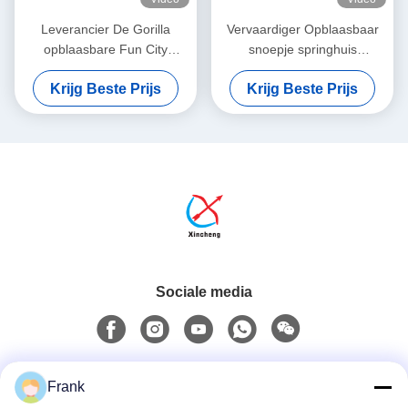
Leverancier De Gorilla
Vervaardiger Opblaasbaar
opblaasbare Fun City
snoepje springhuis
opblaasbare Jumping House
Opblaasbaar springhuis voor
Krijg Beste Prijs
Krijg Beste Prijs
pretpark
kinderen
Sociale media
Snel contact
Frank