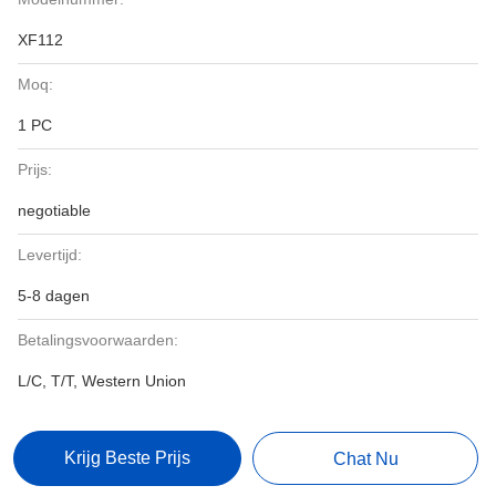
XF112
Moq:
1 PC
Prijs:
negotiable
Levertijd:
5-8 dagen
Betalingsvoorwaarden:
L/C, T/T, Western Union
Krijg Beste Prijs
Chat Nu