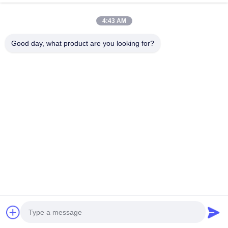
Tel.
4:43 AM
0086-13711630819
Good day, what product are you looking for?
E-Mailen
info@reliableinflatable.com
Adres
Liaocaidorp, Zhongluotan-stad, baiyun district,
Guangzhou, China
Privacybeleid
|
Sitemap
De Goede Kwaliteit van China Huis van de jonge geitjes het
Opblaasbare Sprong Leverancier. Copyright © 2017-2026
Guangzhou Xincheng Inflatable Amusement Equipment Co., Ltd .
Alle rechten voorbehoudena.