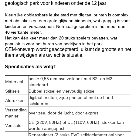
geologisch park voor kinderen onder de 12 jaar
Kleurrijke opblaasbare leuke stad met digitaal printen is complex,
met obstakels en een grote glijbaan binnenin, wat grappig is voor
kinderen en volwassenen. Normaal gesproken is het meer dan
40 vierkante meter.
Het kan één keer meer dan 20 stuks spelers bevatten, wat
populair is voor het huren van bedrijven in het park.
OEM-ontwerp wordt geaccepteerd, u kunt de grootte en het
thema wijzigen als uw echte situatie.
Specificaties als volgt:
beste 0,55 mm pvc-zeildoek met B2- en M2-
Materiaal
standaard
Stiksels
Dubbel stiksel en viervoudig stiksel
digitaal printen, zijde printen of met de hand
Afdrukken
schilderen
Verzending
over zee, door de lucht, door expres
manier
CE (220V, 50HZ) of UL (110V, 60HZ), stekker kan
Ventilator
worden aangepast
Reparatieset (2 stuks PVC zeildoekmateriaal voor