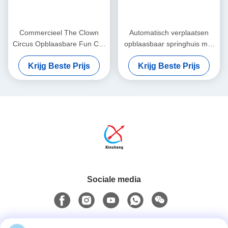
Commercieel The Clown
Automatisch verplaatsen
Circus Opblaasbare Fun City
opblaasbaar springhuis met
Opblaasbare Play Castle
glijsplaat SpongeBob
Krijg Beste Prijs
Krijg Beste Prijs
Voor Kinderen
SquarePants opblaasbare
Fun City
Sociale media
Snel contact