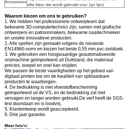
Accessoires
elke kleur die wordt gebruikt voor 1pc lijm)
Waarom kiezen om ons te gebruiken?
1. We hebben het professionele ontwerpteam dat
bekwame 3D-computertechnici zijn, samen met grafische
ontwerpers en patroonmakers, bekwame naaitechnieken
en unieke innovatieve producten.
2. Alle spellen zijn gemaakt volgens de nieuwste
EN14960-norm en kiezen het beste 0,55 mm pvc-zeildoek.
3. We gebruiken een hoogwaardige geautomatiseerde
snijmachine geïmporteerd uit Duitsland, die materiaal
precies, soepel en snel kan snijden.
We passen de beste vaardigheden op het gebied van
digitaal printen toe om de kwaliteit van opblaasbare
producten te waarborgen.
4. De bedrukking is met vloeistofbescherming
geïmporteerd uit de VS, en de bedrukking zal niet
vervagen en langer worden gebruikt.De verf heeft de SGS-
test doorstaan ​​en is loodvrij.
5. Klantontwerp wordt geaccepteerd.
6. Drie jaar garantie.
Meer foto's: