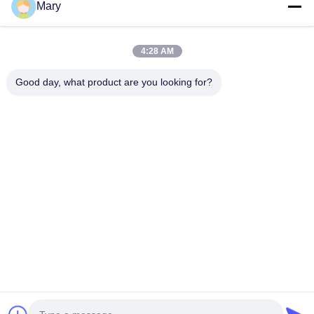
Mary
Tel.
4:28 AM
0086-13711630819
Good day, what product are you looking for?
E-Mailen
info@reliableinflatable.com
Adres
Liaocaidorp, Zhongluotan-stad, baiyun district,
Guangzhou, China
Privacybeleid
|
Sitemap
De Goede Kwaliteit van China Huis van de jonge geitjes het
Opblaasbare Sprong Leverancier. Copyright © 2017-2026
Guangzhou Xincheng Inflatable Amusement Equipment Co., Ltd .