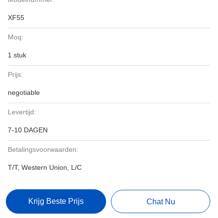
XF55
Moq:
1 stuk
Prijs:
negotiable
Levertijd:
7-10 DAGEN
Betalingsvoorwaarden:
T/T, Western Union, L/C
Krijg Beste Prijs
Chat Nu