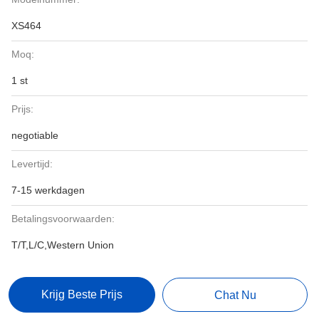
XS464
Moq:
1 st
Prijs:
negotiable
Levertijd:
7-15 werkdagen
Betalingsvoorwaarden:
T/T,L/C,Western Union
Krijg Beste Prijs
Chat Nu