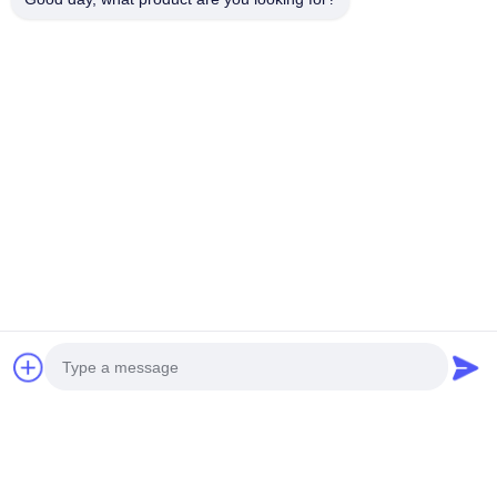
Video
OEM/ODM Commerciële
Fabriek Opblaasbare
opblaasbare waterglijbanen
Enorme Glijbaan
Opblaasbare waterglijbanen
Opblaasbare Dubbele
Krijg Beste Prijs
Krijg Beste Prijs
met zwembad
Waterglijbanen Gebogen
Glijbaan Volwassenen