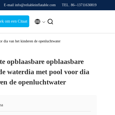
E-mail info@reliableinflatable.com
TEL. 86--13711630819


ek om een Citaat
or dia van het kinderen de openluchtwater
te opblaasbare opblaasbare
de waterdia met pool voor dia
ren de openluchtwater
na