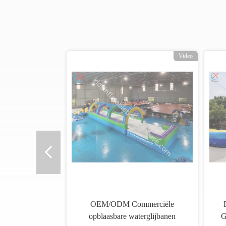
Video
OEM/ODM Commerciële
opblaasbare waterglijbanen
G