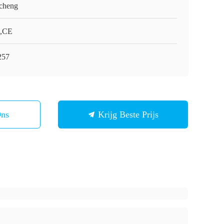
cheng
,CE
257
Ons
Krijg Beste Prijs