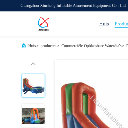
Guangzhou Xincheng Inflatable Amusement Equipment Co., Ltd
Huis
Produ
Huis
>
producten
>
Commerciële Opblaasbare Waterdia's
>
D