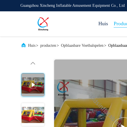
Guangzhou Xincheng Inflatable Amusement Equipment Co., Ltd
Huis
Produ
Huis
>
producten
>
Opblaasbare Voetbalspelen
>
Opblaasbaar