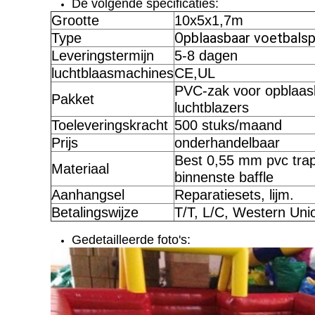
De volgende specificaties:
Grootte
10x5x1,7m
Opblaasbaar voetbalsp
Type
Leveringstermijn
5-8 dagen
luchtblaasmachines
CE,UL
PVC-zak voor opblaasb
Pakket
luchtblazers
Toeleveringskracht
500 stuks/maand
Prijs
onderhandelbaar
Best 0,55 mm pvc tra
Materiaal
binnenste baffle
Aanhangsel
Reparatiesets, lijm.
Betalingswijze
T/T, L/C, Western Uni
Gedetailleerde foto's: