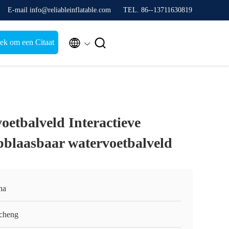
E-mail info@reliableinflatable.com
TEL. 86--13711630819


ek om een Citaat
oetbalveld Interactieve
blaasbaar watervoetbalveld
na
cheng