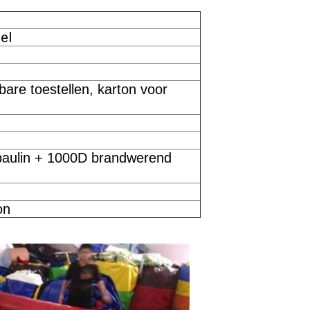
el
are toestellen, karton voor
paulin + 1000D brandwerend
on