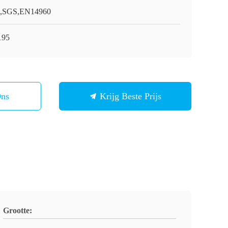
,SGS,EN14960
195
Ons
Krijg Beste Prijs
Grootte: