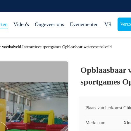
cten
Video's
Ongeveer ons
Evenementen
VR
Verzo
 voetbalveld Interactieve sportgames Opblaasbaar watervoetbalveld
Opblaasbaar v
sportgames Op
Plaats van herkomst
Chi
Merknaam
Xin